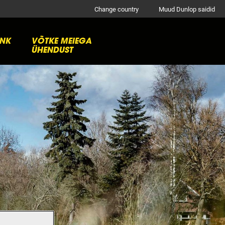
Change country
Muud Dunlop saidid
ANK
VÕTKE MEIEGA
ÜHENDUST