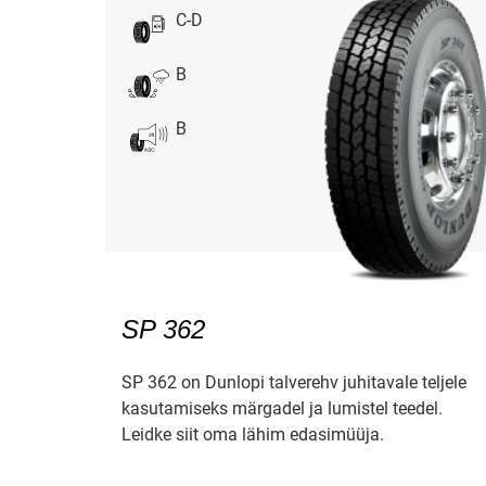
C-D
B
B
SP 362
SP 362 on Dunlopi talverehv juhitavale teljele
kasutamiseks märgadel ja lumistel teedel.
Leidke siit oma lähim edasimüüja.