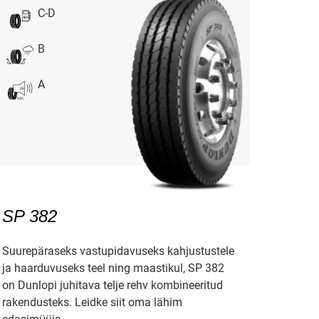
C-D
B
A
SP 382
Suurepäraseks vastupidavuseks kahjustustele
ja haarduvuseks teel ning maastikul, SP 382
on Dunlopi juhitava telje rehv kombineeritud
rakendusteks. Leidke siit oma lähim