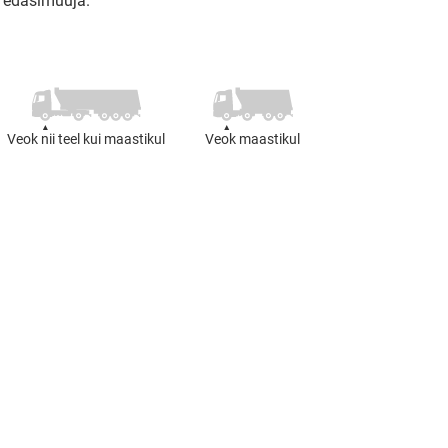
edasimüüja.
Veok nii teel kui maastikul
Veok maastikul