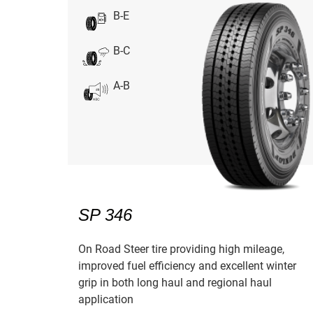
B-E
B-C
A-B
SP 346
On Road Steer tire providing high mileage,
improved fuel efficiency and excellent winter
grip in both long haul and regional haul
application