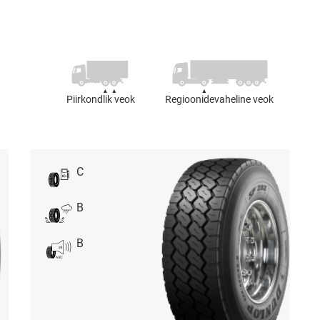
Piirkondlik veok
Regioonidevaheline veok
C
B
B