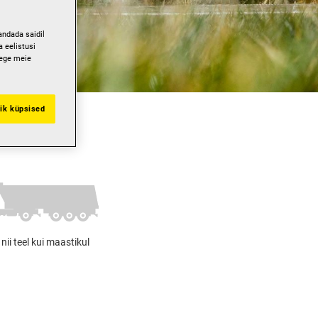
andada saidil
 eelistusi
gege meie
ik küpsised
nii teel kui maastikul