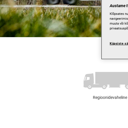
Austame te
Klõpsates nu
navigeerimis
muuta või kõ
privaatsuspõ
Küpsiste s
Regioonidevaheline