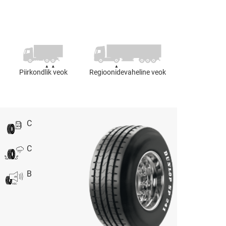
Piirkondlik veok
Regioonidevaheline veok
C
C
B