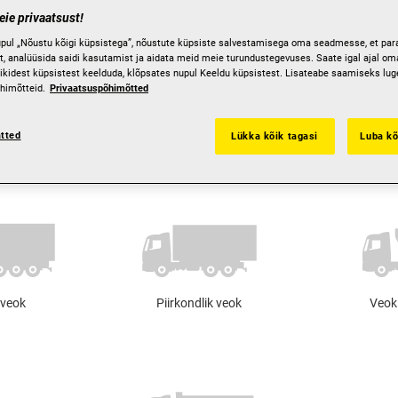
ie privaatsust!
pul „Nõustu kõigi küpsistega”, nõustute küpsiste salvestamisega oma seadmesse, et par
t, analüüsida saidi kasutamist ja aidata meid meie turundustegevuses. Saate igal ajal oma
ikidest küpsistest keelduda, klõpsates nupul Keeldu küpsistest. Lisateabe saamiseks lu
himõtteid.
Privaatsuspõhimõtted
ätted
Lükka kõik tagasi
Luba kõ
 veok
Piirkondlik veok
Veok 