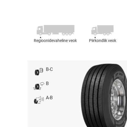
Regioonidevaheline veok
Piirkondlik veok
B-C
B
A-B