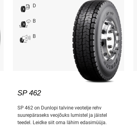
D
B
B
SP 462
SP 462 on Dunlopi talvine veotelje rehv
suurepäraseks veojõuks lumistel ja jäistel
teedel. Leidke siit oma lähim edasimüüja.