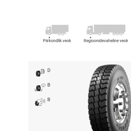
Piirkondlik veok
Regioonidevaheline veok
D
B
B