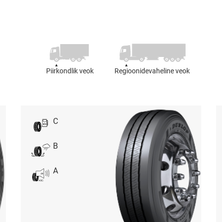
Piirkondlik veok
Regioonidevaheline veok
C
B
A