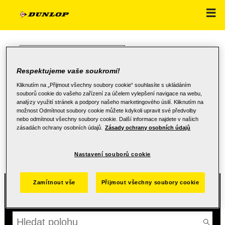
NÁKLADNÍ VOZIDLO
Respektujeme vaše soukromí!
Kliknutím na „Přijmout všechny soubory cookie“ souhlasíte s ukládáním
souborů cookie do vašeho zařízení za účelem vylepšení navigace na webu,
analýzy využití stránek a podpory našeho marketingového úsilí. Kliknutím na
možnost Odmítnout soubory cookie můžete kdykoli upravit své předvolby
NAJDĚTE SVÉHO PRODEJCE
nebo odmítnout všechny soubory cookie. Další informace najdete v našich
zásadách ochrany osobních údajů.
Zásady ochrany osobních údajů
Vyberte polohu, abychom vám mohli ukázat místní prodejce
Nastavení souborů cookie
Zamítnout vše
Přijmout všechny soubory cookie
Vaše poloha