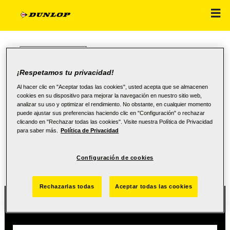
CAMIÓN
¡Respetamos tu privacidad!
Al hacer clic en "Aceptar todas las cookies", usted acepta que se almacenen
cookies en su dispositivo para mejorar la navegación en nuestro sitio web,
analizar su uso y optimizar el rendimiento. No obstante, en cualquier momento
puede ajustar sus preferencias haciendo clic en "Configuración" o rechazar
BUSCAR DISTRIBUIDOR
clicando en "Rechazar todas las cookies". Visite nuestra Política de Privacidad
para saber más.
Política de Privacidad
Seleccione la ubicación para que podamos mostrarle los
distribuidores locales
Configuración de cookies
Rechazarlas todas
Aceptar todas las cookies
Su ubicación