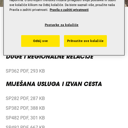
sve kolačiće klikom na Odbij kolačiće. Da biste saznali više, proučite naša
Pravila o zaštiti privatnosti.
Pravila o zaštiti privatnosti
UOBIČAJENO
Postavke za kolačiće
Kamion – Priručnik o kamionskim gumama Dunlop PDF,
4.3 MB
Odbij sve
Prihvatite sve kolačiće
Kamion – tlak opterećenja gume (Dunlop CI) PDF, 171 KB
DUGE I REGIONALNE RELACIJE
SP362 PDF, 293 KB
MIJEŠANA USLUGA I IZVAN CESTA
SP282 PDF, 287 KB
SP382 PDF, 388 KB
SP482 PDF, 301 KB
SP492 PDF, 667 KB