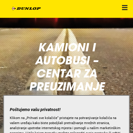
KAMIONI I
AUTOBUSI –
CENTAR ZA
PREUZIMANJE
Poštujemo vašu privatnost!
Klikom na „Prihvati sve kolačiće“ pristajete na pohranjivanje kolačića na
vašem uređaju kako biste poboljšali pretraživanje mrežnih stranica,
analiziranje upotrebe internetskog mjesta i pomogli u našim marketinškim
naporima. U bilo kojem trenutku možete prilagoditi svoje postavke ili odbiti