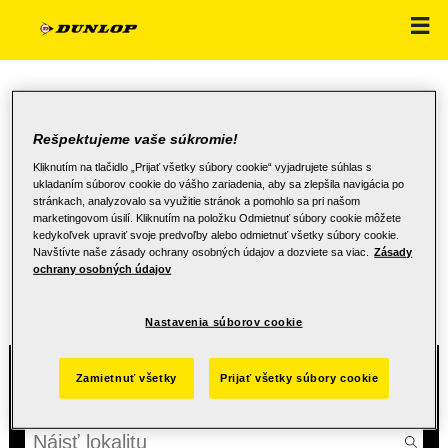
NÁKLADNÉ VOZIDLÁ
Rešpektujeme vaše súkromie!
Kliknutím na tlačidlo „Prijať všetky súbory cookie“ vyjadrujete súhlas s
ukladaním súborov cookie do vášho zariadenia, aby sa zlepšila navigácia po
stránkach, analyzovalo sa využitie stránok a pomohlo sa pri našom
marketingovom úsilí. Kliknutím na položku Odmietnuť súbory cookie môžete
NÁJSŤ PREDAJCU
kedykoľvek upraviť svoje predvoľby alebo odmietnuť všetky súbory cookie.
Navštívte naše zásady ochrany osobných údajov a dozviete sa viac.
Zásady
ochrany osobných údajov
Zvoľte lokalitu, aby sme vám mohli ukázať miestnych predajcov
Nastavenia súborov cookie
Vaša lokalita
Zamietnuť všetky
Prijať všetky súbory cookie