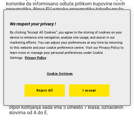
korisnike da informisano odluče prilikom kupovine novih
pneumatika. Nova EU oznaka pneumatika takođe pruža
detaljnije informacije dostupne na Internetu - što
potrošačima i profesionalcima olakšava pravi izbor. Za
We respect your privacy !
vas smo pripremili detaljnije objašnjenje oznaka za
pneumatika u sledećim odeljcima.
By clicking “Accept All Cookies”, you agree to the storing of cookies on your
device to enhance site navigation, analyze site usage, and assist in our
marketing efforts. You can adjust your preferences at any time by returning
EU OZNAKA PNEUMATIKA:
to this website and your cookie preference centre. Visit our Privacy Policy to
PREGLED
learn more or manage your personal preferences under Cookie
Settings.
Privacy Policy
EU oznake pneumatika i klase potrošnje novog su
dizajna i neznatno izmenjene zbog novoformirane
Cookie Settings
skale. Nekadašnja standardna oznaka pokazivala je
samo klase pneumatika s obzirom na otpor kotrljanja,
prianjanje na mokrom i eksterni nivo buke kotrljanja.
Nova EU oznaka pneumatika sadrži dodatne
Reject All
I accept
informacije o performansama pneumatika po ​​snegu i
ledu. Skala klasa oznaka za prianjanje na mokrom i
otpor kotrljanja sada ima 5 umesto 7 klasa, označenih
slovima od A do E.