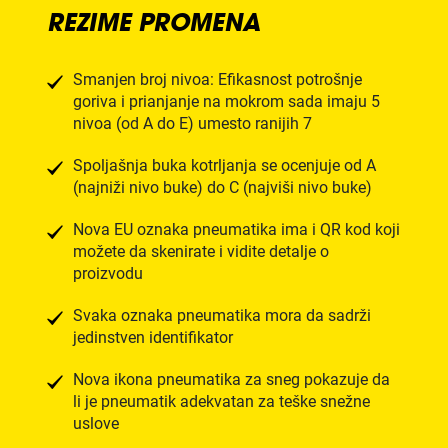
REZIME PROMENA
Smanjen broj nivoa: Efikasnost potrošnje
goriva i prianjanje na mokrom sada imaju 5
nivoa (od A do E) umesto ranijih 7
Spoljašnja buka kotrljanja se ocenjuje od A
(najniži nivo buke) do C (najviši nivo buke)
Nova EU oznaka pneumatika ima i QR kod koji
možete da skenirate i vidite detalje o
proizvodu
Svaka oznaka pneumatika mora da sadrži
jedinstven identifikator
Nova ikona pneumatika za sneg pokazuje da
li je pneumatik adekvatan za teške snežne
uslove