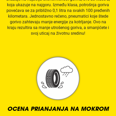
koja ukazuje na najgoru. Između klasa, potrošnja goriva
povećava se za približno 0,1 litra na svakih 100 pređenih
kilometara. Jednostavno rečeno, pneumatici koje štede
gorivo zahtevaju manje energije za kotrljanje. Ovo na
kraju rezultira sa manje utrošenog goriva, a smanjićete i
svoj uticaj na životnu sredinu!
OCENA PRIANJANJA NA MOKROM