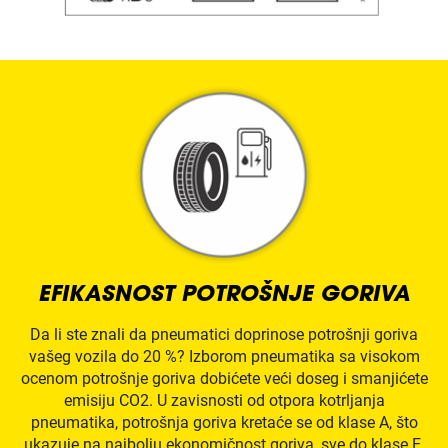
EFIKASNOST POTROŠNJE GORIVA
Da li ste znali da pneumatici doprinose potrošnji goriva
vašeg vozila do 20 %? Izborom pneumatika sa visokom
ocenom potrošnje goriva dobićete veći doseg i smanjićete
emisiju CO2. U zavisnosti od otpora kotrljanja
pneumatika, potrošnja goriva kretaće se od klase A, što
ukazuje na najbolju ekonomičnost goriva, sve do klase E,