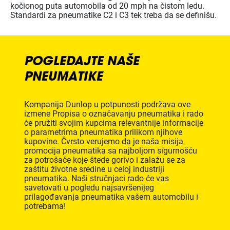
kočionog puta automobila od 20 mph na čistom ledu.
Standardi za pneumatike C2 i C3 tek treba da se definišu.
POGLEDAJTE NAŠE
PNEUMATIKE
Kompanija Dunlop u potpunosti podržava ove
izmene Propisa o označavanju pneumatika i rado
će pružiti svojim kupcima relevantnije informacije
o parametrima pneumatika prilikom njihove
kupovine. Čvrsto verujemo da je naša misija
promocija pneumatika sa najboljom sigurnošću
za potrošače koje štede gorivo i zalažu se za
zaštitu životne sredine u celoj industriji
pneumatika. Naši stručnjaci rado će vas
savetovati u pogledu najsavršenijeg
prilagođavanja pneumatika vašem automobilu i
potrebama!