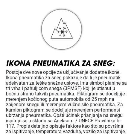
IKONA PNEUMATIKA ZA SNEG:
Postoje dve nove opcije za uključivanje dodatne ikone.
Ikona pneumatika za sneg pokazuje da li je pneumatik
adekvatan za teške snežne uslove. Ima simbol planine sa
tri vrha i pahuljicom snega (3PMSF) koji je utisnut u
bočnu stranu takvih pneumatika. Piktogram se dodeljuje
merenjem kočionog puta automobila od 25 mph na
zbijenom snegu ili merenjem vučne sile pneumatika. Za
kamion piktogram se dodeljuje merenjem performansi
ubrzanja pneumatika. Opšti učinak prianjanja na snegu
ispituje se u skladu sa Aneksom 7 UNECE Pravilnika br.
117. Propis detaljno opisuje faktore kao što su površina
za ispitivanje, temperatura vazduha, vozilo za ispitivanje,