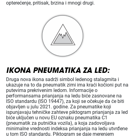
opterećenje, pritisak, brzina i mnogi drugi.
IKONA PNEUMATIKA ZA LED:
Druga nova ikona sadrži simbol ledenog stalagmita i
ukazuje na to da pneumatik zimi ima kraći kočioni put na
putevima prekrivenim ledom. Informacije o
performansama prianjanja na ledu biće zasnovane na
ISO standardu (ISO 19447), za koji se očekuje da će biti
objavljen u julu 2021. godine. Za pneumatike koji
ispunjavaju tehničke zahteve piktogram prianjanja za led
biće uključen u novu EU oznaku pneumatika C1
(pneumatik za putnička vozila), a koja zadovoljava
minimalne vrednosti indeksa prianjanja na ledu utvrđene
u tom ISO standardu. Piktogram se daje merenjem