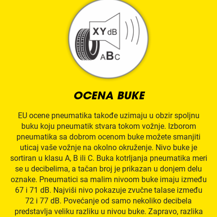
OCENA BUKE
EU ocene pneumatika takođe uzimaju u obzir spoljnu
buku koju pneumatik stvara tokom vožnje. Izborom
pneumatika sa dobrom ocenom buke možete smanjiti
uticaj vaše vožnje na okolno okruženje. Nivo buke je
sortiran u klasu A, B ili C. Buka kotrljanja pneumatika meri
se u decibelima, a tačan broj je prikazan u donjem delu
oznake. Pneumatici sa malim nivoom buke imaju između
67 i 71 dB. Najviši nivo pokazuje zvučne talase između
72 i 77 dB. Povećanje od samo nekoliko decibela
predstavlja veliku razliku u nivou buke. Zapravo, razlika