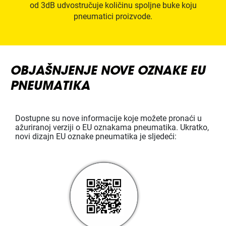
od 3dB udvostručuje količinu spoljne buke koju
pneumatici proizvode.
OBJAŠNJENJE NOVE OZNAKE EU
PNEUMATIKA
Dostupne su nove informacije koje možete pronaći u
ažuriranoj verziji o EU oznakama pneumatika. Ukratko,
novi dizajn EU oznake pneumatika je sljedeći: