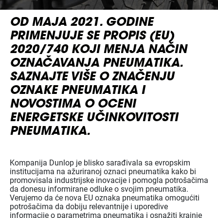
OD MAJA 2021. GODINE
PRIMENJUJE SE PROPIS (EU)
2020/740 KOJI MENJA NAČIN
OZNAČAVANJA PNEUMATIKA.
SAZNAJTE VIŠE O ZNAČENJU
OZNAKE PNEUMATIKA I
NOVOSTIMA O OCENI
ENERGETSKE UČINKOVITOSTI
PNEUMATIKA.
Kompanija Dunlop je blisko sarađivala sa evropskim
institucijama na ažuriranoj oznaci pneumatika kako bi
promovisala industrijske inovacije i pomogla potrošačima
da donesu informirane odluke o svojim pneumatika.
Verujemo da će nova EU oznaka pneumatika omogućiti
potrošačima da dobiju relevantnije i uporedive
informacije o parametrima pneumatika i osnažiti krajnje