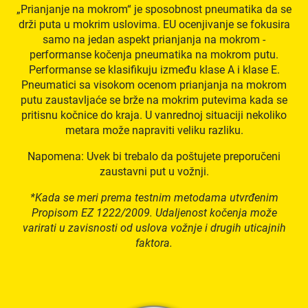
„Prianjanje na mokrom“ je sposobnost pneumatika da se
drži puta u mokrim uslovima. EU ocenjivanje se fokusira
samo na jedan aspekt prianjanja na mokrom -
performanse kočenja pneumatika na mokrom putu.
Performanse se klasifikuju između klase A i klase E.
Pneumatici sa visokom ocenom prianjanja na mokrom
putu zaustavljaće se brže na mokrim putevima kada se
pritisnu kočnice do kraja. U vanrednoj situaciji nekoliko
metara može napraviti veliku razliku.
Napomena: Uvek bi trebalo da poštujete preporučeni
zaustavni put u vožnji.
*Kada se meri prema testnim metodama utvrđenim
Propisom EZ 1222/2009. Udaljenost kočenja može
varirati u zavisnosti od uslova vožnje i drugih uticajnih
faktora.